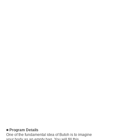
■ Program Details
One of the fundamental idea of Butoh is to imagine
your body as an empty bag. You will fill this