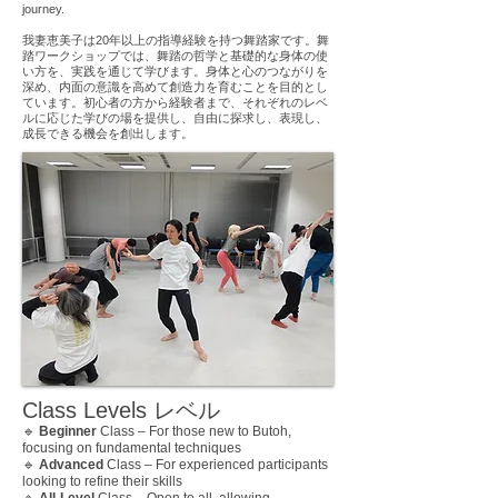
journey.
我妻恵美子は20年以上の指導経験を持つ舞踏家です。舞
踏ワークショップでは、舞踏の哲学と基礎的な身体の使
い方を、実践を通じて学びます。身体と心のつながりを
深め、内面の意識を高めて創造力を育むことを目的とし
ています。初心者の方から経験者まで、それぞれのレベ
ルに応じた学びの場を提供し、自由に探求し、表現し、
成長できる機会を創出します。
Class Levels レベル
🔹
Beginner
Class – For those new to Butoh,
focusing on fundamental techniques
🔹
Advanced
Class – For experienced participants
looking to refine their skills