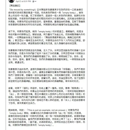
body flow”
— 30's・S.B
“Oh yes! It is all new world for me!”
— 40's・K.M
“簡単に見える動作もとても難しいのだな、と感じ
ました。集中力も鍛えられますね！最近は集中力散
漫になってきているので、良い訓練にもなります！
また、我妻さんの説明がとても分かりやすかったで
す。ありがとうございました”
— 50's・S.O
“The visualization is helpful for me to relax because
I have a hard time relaxing. The water prompt is
helpful for me to do other dances as well.”
— 40's・C.K
“オンラインワークショップは家で気軽に参加でき