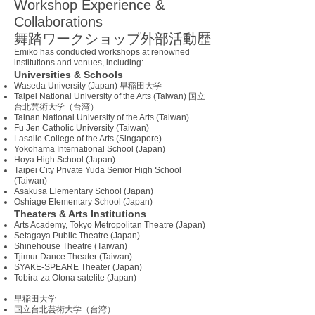
Workshop Experience &
Collaborations
舞踏ワークショップ外部活動歴
Emiko has conducted workshops at renowned
institutions and venues, including:
Universities & Schools
Waseda University (Japan) 早稲田大学
Taipei National University of the Arts (Taiwan) 国立
台北芸術大学（台湾）
Tainan National University of the Arts (Taiwan)
Fu Jen Catholic University (Taiwan)
Lasalle College of the Arts (Singapore)
Yokohama International School (Japan)
Hoya High School (Japan)
Taipei City Private Yuda Senior High School
(Taiwan)
Asakusa Elementary School (Japan)
Oshiage Elementary School (Japan)
Theaters & Arts Institutions
Arts Academy, Tokyo Metropolitan Theatre (Japan)
Setagaya Public Theatre (Japan)
Shinehouse Theatre (Taiwan)
Tjimur Dance Theater (Taiwan)
SYAKE-SPEARE Theater (Japan)
Tobira-za Otona satelite (Japan)
早稲田大学
国立台北芸術大学（台湾）