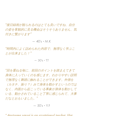
“後日録画が観られるのはとても良いですね、自分
の姿を客観的に見る機会はそうそうありません、気
付きに繋がります”
— 40's・M.K
“時間内によく詰められた内容で、無理なく学ぶこ
とが出来ました！”
— 30's・T.T
“回を重ねる毎に、前回のポイントを踏まえてきて
身体に入っていくのを感じます。わかりやすい説明
で無理なく舞踏に触れることができます。外側を
（カタチ、振り？）みて身体を動かすというのでは
なく、内面から起こっている事象が身体を動かして
いる、動かされていること丁寧に感じられて、大事
だなとおもいました。”
— 50's・Y.F
“ Agatsuma sensei is an exceptional teacher. Her