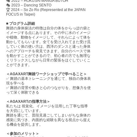
🎭 2022 – HOKUSAI MANGA BUTOH
🎭 2023 – Dancing SENTO
🏆 2024 – So Zo Ro (Represented at the JAPAN
FOCUS in Taipei)
​■ プログラム詳細
舞踏の身体操法の特徴は自分の体をからっぽの袋と
イメージする点にあります。その中に水のイメージ
や植物、動物をイメージして、それらによって体を
動かしてもらいます。全てを受け入れてまた受け流
していく体の使い方は、西洋のダンスと違った身体
へのアプローチを発見できます。自分のペースで体
を動かすことができるので、初心者の方でも無理な
くリラックスしながら日常の緊張をほぐしていくこ
とができます。
＜AGAXART舞踏ワークショップで学べること＞
✅ 舞踏の基本トレーニングを通じて、独自の身体表
現を学べる
✅ 舞踏の背景や動きと心のつながりを、想像力を使
って深く体験できる
＜AGAXARTの指導方法＞
私たちは 視覚化、イメージを活用した丁寧な指導
を大切にしています。
舞踏を通じて、普段見過ごしてしまいがちな身体の
感覚に気づき、内面的な経験を異なる視点から捉え
る機会を提供します。
＜参加のメリット＞