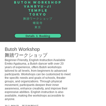
Butoh ​Workshop
Vanryu-ji
Temple
Tokyo
舞踏ワークショップ
蟠龍寺
​東京
Details ＆ Booking
Butoh Workshop
舞踏ワークショップ
Beginner-Friendly, English Instruction Available
Emiko Agatsuma, a Butoh dancer with over 20
years of experience, offers Butoh workshops
tailored to all levels, from beginners to advanced
participants. Workshops can be customized to meet
the specific needs and goals of schools, theater
groups, and organizations. Through physical
movement, participants deepen their inner
awareness, enhance creativity, and improve their
expressive abilities. English instruction is also
available, making the workshops accessible to
anyone.