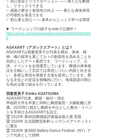
✨ 自己受容とリラクゼーション —— 体と心を解放
し、リラックスできる
✨ 感覚の磨きと創造性の向上 —— 新たな身体表現
の可能性を発見できる
✨ 初心者も安心 —— 基本からじっくり学べる環境
▶ ワークショップの様子をnoteで公開中！
https://note.com/emikoagatsuma/m/md9940db5fe6
6
AGAXART（アガックスアート）とは？
AGAXARTは我妻恵美子が代表を務め、身体、精
神、魂の探求を通じて人々の創造性を高めることを
目的としたアート集団です。ワークショップ、公
演、イベントを企画運営しています。舞踏の身体操
法を主軸にして言語では表現しづらい内面と向き合
い、多様な表現を発掘する場を提供しています。異
なる文化との交流を積極的に行い、地域資源の関心
を高める取り組みを行っています。
我妻恵美子 Emiko AGATSUMA
AGAXART代表、舞踏・振付・演出
早稲田大学を卒業と同時に舞踏集団・大駱駝艦に所
属。2020年に独立し舞踏を中心とした舞台・イベン
トを手掛けるAGAXARTを設立。
🏆 2015年 第46回舞踊批評家協会新人賞 受賞
🏆 2020年 台北国際芸術村 レジデンスアーティスト
に選出
🏆 2020年 第39回 Battery Dance Festival（NY）ア
ジア代表として招聘