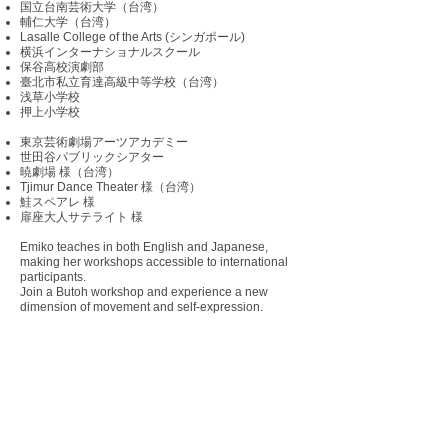
国立台南芸術大学（台湾）
輔仁大学（台湾）
Lasalle College of the Arts (シンガポール)
横浜インターナショナルスクール
保谷高校演劇部
臺北市私立育達高級中等学校（台湾）
浅草小学校
​押上小学校
東京芸術劇場アーツアカデミー
​世田谷パブリックシアター
​暁劇場 様（台湾）
Tjimur Dance Theater 様（台湾）
​​鮭スペアレ 様
扉座大人サテライト 様
Emiko teaches in both English and Japanese,
making her workshops accessible to international
participants.
Join a Butoh workshop and experience a new
dimension of movement and self-expression.