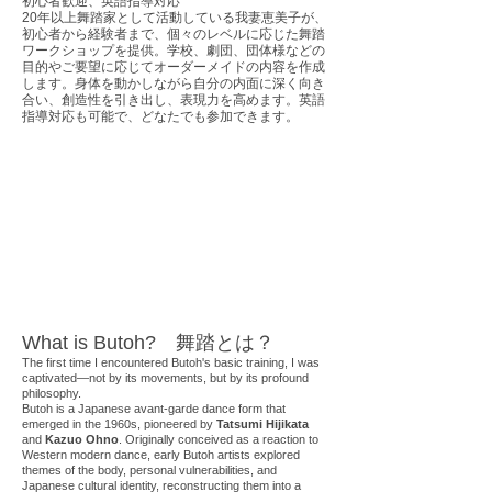
初心者歓迎、英語指導対応
20年以上舞踏家として活動している我妻恵美子が、
初心者から経験者まで、個々のレベルに応じた舞踏
ワークショップを提供。学校、劇団、団体様などの
目的やご要望に応じてオーダーメイドの内容を作成
します。身体を動かしながら自分の内面に深く向き
合い、創造性を引き出し、表現力を高めます。英語
指導対応も可能で、どなたでも参加できます。
What is Butoh? 舞踏とは？
The first time I encountered Butoh's basic training, I was
captivated—not by its movements, but by its profound
philosophy.
Butoh is a Japanese avant-garde dance form that
emerged in the 1960s, pioneered by
Tatsumi Hijikata
and
Kazuo Ohno
. Originally conceived as a reaction to
Western modern dance, early Butoh artists explored
themes of the body, personal vulnerabilities, and
Japanese cultural identity, reconstructing them into a