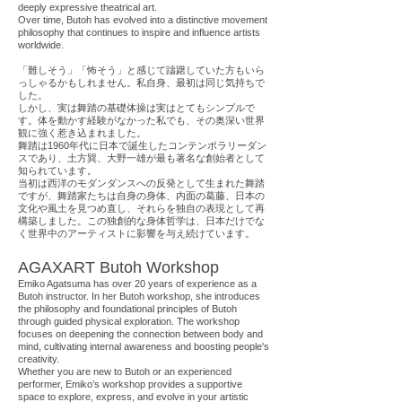
deeply expressive theatrical art.
Over time, Butoh has evolved into a distinctive movement
philosophy that continues to inspire and influence artists
worldwide.
「難しそう」「怖そう」と感じて躊躇していた方もいら
っしゃるかもしれません。私自身、最初は同じ気持ちで
した。
しかし、実は舞踏の基礎体操は実はとてもシンプルで
す。体を動かす経験がなかった私でも、その奥深い世界
観に強く惹き込まれました。
舞踏は1960年代に日本で誕生したコンテンポラリーダン
スであり、土方巽、大野一雄が最も著名な創始者として
知られています。
当初は西洋のモダンダンスへの反発として生まれた舞踏
ですが、舞踏家たちは自身の身体、内面の葛藤、日本の
文化や風土を見つめ直し、それらを独自の表現として再
構築しました。この独創的な身体哲学は、日本だけでな
く世界中のアーティストに影響を与え続けています。
AGAXART Butoh Workshop
Emiko Agatsuma has over 20 years of experience as a
Butoh instructor. In her Butoh workshop, she introduces
the philosophy and foundational principles of Butoh
through guided physical exploration. The workshop
focuses on deepening the connection between body and
mind, cultivating internal awareness and boosting people's
creativity.
Whether you are new to Butoh or an experienced
performer, Emiko’s workshop provides a supportive
space to explore, express, and evolve in your artistic