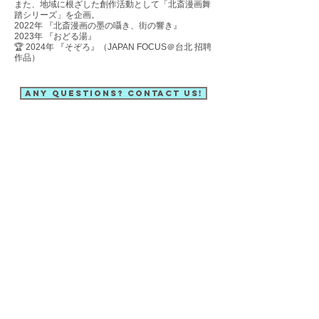
また、地域に根ざした創作活動として「北斎漫画舞
踏シリーズ」を企画。
2022年 『北斎漫画の墨の囁き、街の響き』
2023年 『おどる湯』
🏆 2024年 『そぞろ』（JAPAN FOCUS＠台北 招聘
作品）
Any questions? Contact us!