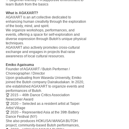
✨ Beginner-friendly – A supportive environment to
learn Butoh from the basics
What is AGAXART​?
AGAXART is an art collective dedicated to
enhancing human creativity through the exploration
of the body, mind, and spirit.
We organize workshops, performances, and
events, offering a space for self-exploration and
diverse expression through Butoh's unique physical
techniques.
AGAXART also actively promotes cross-cultural
exchange and engages in projects that raise
awareness of local cultural resources.
Emiko Agatsuma
Founder of AGAXART / Butoh Performer /
Choreographer / Director
Upon graduating from Waseda University, Emiko
joined the Butoh company Dairakudakan. In 2020,
she established AGAXART to organize events and
performances of Butoh.
🏆 2015 – 46th Dance Critics Association
Newcomer Award
🏆 2020 – Selected as a resident artist at Taipei
Artist Village
🏆 2020 – Represented Asia at the 39th Battery
Dance Festival (NY)
She also produces HOKUSAI MANGA BUTOH
project; community-based Butoh performances,