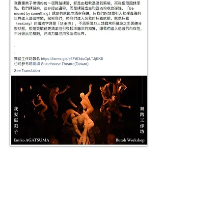
るのが良いですね。
九州在住だと普段はなかなか我妻さんのワークショ
ップは受けられないですが、
出かけて行く時間や交通費もかからないので、開催
していただき助かっています。
海外の方も参加できるのはオンラインの良いところ
ですね。”
— 40's・Y.N
“I learned a lot! I have taken online Butoh
workshops before but have never really learned the
basic principles and skills. Your explanations and
demonstrations were very clear and I found them
easy to follow. ”
— 50's・A.M