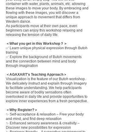
container with water, plants, animals, etc. allowing
these images to move your body. By embracing and
flowing with these images, you will discover a
unique approach to movement that differs from
Western dance.
As participants move at their own pace, even
beginners can enjoy this workshop relaxing and
releasing the tension of daily life.
＜What you get in this Workshop？＞
✅ Learn unique physical expression through Butoh
training
✅ Explore the background of Butoh movements
and the connection between mind and body
through imagination
＜AGAXART's Teaching Approach＞
Visualization is the feature of our Butoh workshop.
We delicately instruct and explain through imagery
to facilitate understanding. We help participants
become aware of bodily sensations often
overlooked in daily life and provide opportunities to
explore inner experiences from a fresh perspective.
＜Why Register?＞
✨ Self-acceptance & relaxation – Free your body
and mind, and find deep relaxation
✨ Enhanced sensory awareness & creativity –
Discover new possibilities for expression