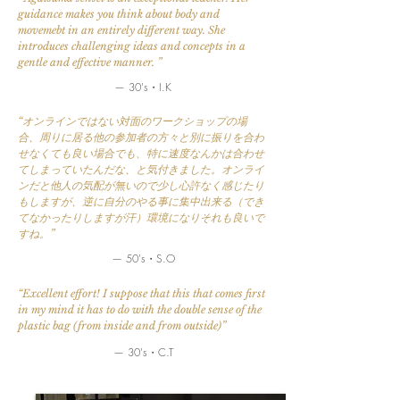
guidance makes you think about body and
movemebt in an entirely different way. She
introduces challenging ideas and concepts in a
gentle and effective manner. ”
— 30's・I.K
“オンラインではない対面のワークショップの場
合、周りに居る他の参加者の方々と別に振りを合わ
せなくても良い場合でも、特に速度なんかは合わせ
てしまっていたんだな、と気付きました。オンライ
ンだと他人の気配が無いので少し心許なく感じたり
もしますが、逆に自分のやる事に集中出来る（でき
てなかったりしますが汗）環境になりそれも良いで
すね。”
— 50's・S.O
“Excellent effort! I suppose that this that comes first
in my mind it has to do with the double sense of the
plastic bag (from inside and from outside)”
— 30's・C.T